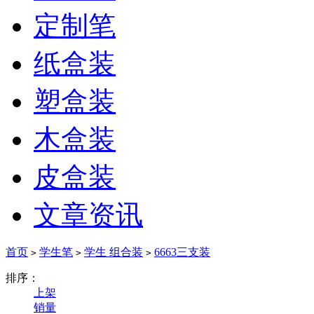
定制笔
纸盒装
塑盒装
木盒装
皮盒装
文章资讯
首页
学生笔
学生 组合装
6663三支装
>
>
>
排序：
上架
销量