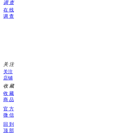
调 查
在 线
调 查
购
物
车
0
关 注
关注
店铺
收 藏
收 藏
商 品
官 方
微 信
回 到
顶 部