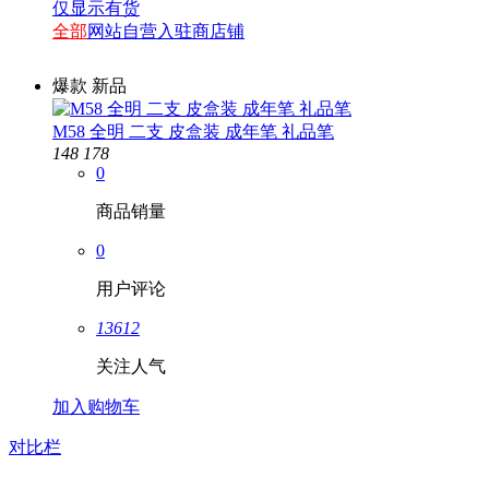
仅显示有货
全部
网站自营
入驻商店铺
爆款
新品
M58 全明 二支 皮盒装 成年笔 礼品笔
148
178
0
商品销量
0
用户评论
13612
关注人气
加入购物车
对比栏