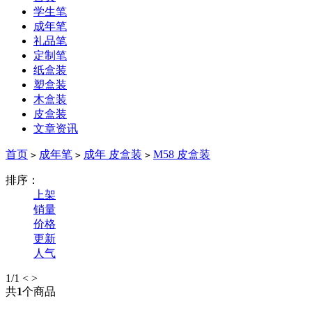
学生笔
成年笔
礼品笔
定制笔
纸盒装
塑盒装
木盒装
皮盒装
文章资讯
首页
成年笔
成年 皮盒装
M58 皮盒装
>
>
>
排序：
上架
销量
价格
更新
人气
1
/1
<
>
共
1
个商品