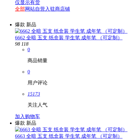
仅显示有货
全部
网站自营
入驻商店铺
爆款
新品
6662 全暗 五支 纸盒装 学生笔 成年笔 （可定制）
98
118
0
商品销量
0
用户评论
15173
关注人气
加入购物车
爆款
新品
6663 全暗 五支 纸盒装 学生笔 成年笔 （可定制）