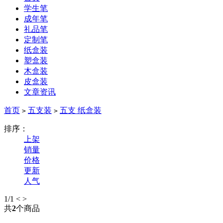
学生笔
成年笔
礼品笔
定制笔
纸盒装
塑盒装
木盒装
皮盒装
文章资讯
首页
五支装
五支 纸盒装
>
>
排序：
上架
销量
价格
更新
人气
1
/1
<
>
共
2
个商品