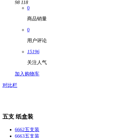
98
118
0
商品销量
0
用户评论
15196
关注人气
加入购物车
对比栏
五支 纸盒装
6662五支装
6663五支装