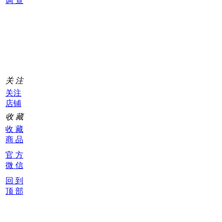
调 查
购
物
车
0
关 注
关注
店铺
收 藏
收 藏
商 品
官 方
微 信
回 到
顶 部