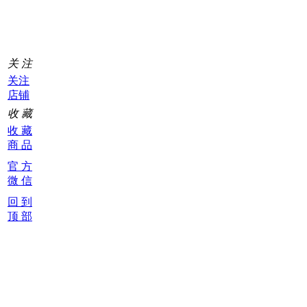
0
关 注
关注
店铺
收 藏
收 藏
商 品
官 方
微 信
回 到
顶 部