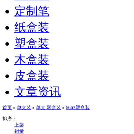
定制笔
纸盒装
塑盒装
木盒装
皮盒装
文章资讯
首页
单支装
单支 塑盒装
6663塑盒装
>
>
>
排序：
上架
销量