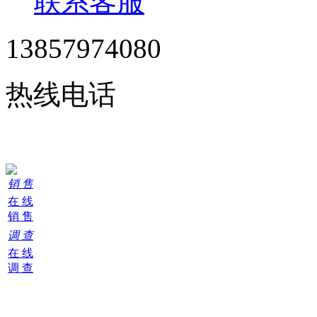
联系客服
13857974080
热线电话
24小时在线服务
销 售
在 线
销 售
调 查
在 线
调 查
购
物
车